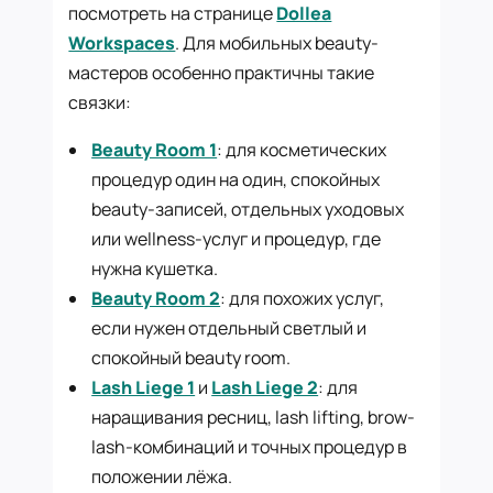
посмотреть на странице
Dollea
Workspaces
. Для мобильных beauty-
мастеров особенно практичны такие
связки:
Beauty Room 1
: для косметических
процедур один на один, спокойных
beauty-записей, отдельных уходовых
или wellness-услуг и процедур, где
нужна кушетка.
Beauty Room 2
: для похожих услуг,
если нужен отдельный светлый и
спокойный beauty room.
Lash Liege 1
и
Lash Liege 2
: для
наращивания ресниц, lash lifting, brow-
lash-комбинаций и точных процедур в
положении лёжа.