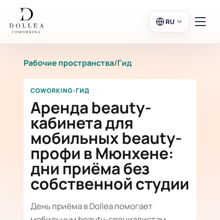
RU
Рабочие пространства
/
Гид
Вход
Регистрация
COWORKING-ГИД
В салон
Аренда beauty-
кабинета для
мобильных beauty-
Рабочие пространства
профи в Мюнхене:
дни приёма без
Календарь
собственной студии
День приёма в Dollea помогает
мобильным beauty-специалистам