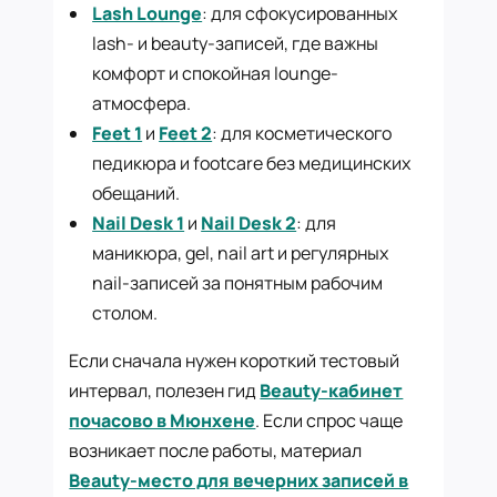
Lash Lounge
: для сфокусированных
lash- и beauty-записей, где важны
комфорт и спокойная lounge-
атмосфера.
Feet 1
и
Feet 2
: для косметического
педикюра и footcare без медицинских
обещаний.
Nail Desk 1
и
Nail Desk 2
: для
маникюра, gel, nail art и регулярных
nail-записей за понятным рабочим
столом.
Если сначала нужен короткий тестовый
интервал, полезен гид
Beauty-кабинет
почасово в Мюнхене
. Если спрос чаще
возникает после работы, материал
Beauty-место для вечерних записей в