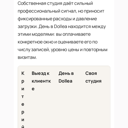
Собственная студия даёт сильный
профессиональный сигнал, но приносит
фиксированные расходы и давление
загрузки. День в Dollea находится между
этими моделями: вы оплачиваете
конкретное окно и оцениваете его по
числу записей, уровню цены и повторным
визитам.
К
Выезд к
День в
Своя
р
клиентк
Dollea
студия
и
е
т
е
р
и
й