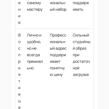
е
самому
иональн
поддерж
н
мастеру
ый набор
ивать
и
е
В
Лично и
Професс
Сильный
о
удобно,
иональн
студийны
с
но не
ый адрес
й образ
п
всегда
поддерж
при
р
премиал
ивает
достаточ
и
ьно
понятну
ной
я
ю цену
загрузке
т
и
е
ц
е