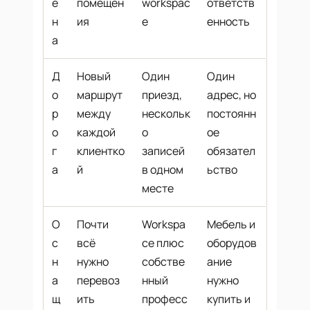
е
помещен
workspac
ответств
н
ия
e
енность
а
Д
Новый
Один
Один
о
маршрут
приезд,
адрес, но
р
между
нескольк
постоянн
о
каждой
о
ое
г
клиентко
записей
обязател
а
й
в одном
ьство
месте
О
Почти
Workspa
Мебель и
с
всё
ce плюс
оборудов
н
нужно
собстве
ание
а
перевоз
нный
нужно
щ
ить
професс
купить и