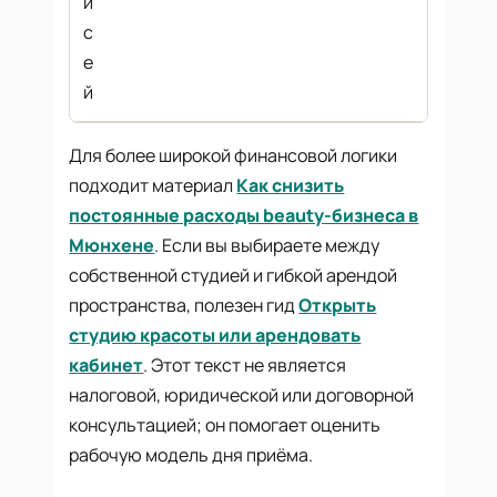
и
с
е
й
Для более широкой финансовой логики
подходит материал
Как снизить
постоянные расходы beauty-бизнеса в
Мюнхене
. Если вы выбираете между
собственной студией и гибкой арендой
пространства, полезен гид
Открыть
студию красоты или арендовать
кабинет
. Этот текст не является
налоговой, юридической или договорной
консультацией; он помогает оценить
рабочую модель дня приёма.