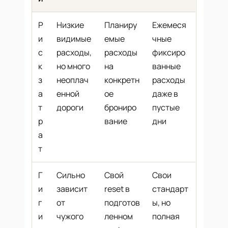
Р
Низкие
Планиру
Ежемеся
и
видимые
емые
чные
с
расходы,
расходы
фиксиро
к
но много
на
ванные
з
неоплач
конкретн
расходы
а
енной
ое
даже в
т
дороги
брониро
пустые
р
вание
дни
а
т
Г
Сильно
Свой
Свои
и
зависит
reset в
стандарт
г
от
подготов
ы, но
и
чужого
ленном
полная