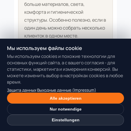
больше материалов, света,
комфорта и гигиенической
структуры. Особенно полезно, если в
один день можно собрать несколько
клиенток в одном месте.
Мы используем файлы cookie
Нужно ли полностью
Мы используем cookies и похожие технологии для
отказываться от выездов?
основных функций сайта, а с вашего согласия - для
Нет. День в Dollea может дополнять
статистики, маркетинга и измерения конверсий. Вы
мобильную работу. Выезды можно
можете изменить выбор в настройках cookies в любое
время.
оставить для простых услуг, а более
длительные или премиальные
Защита данных
·
Выходные данные (Impressum)
процедуры перенести в
Alle akzeptieren
профессиональный workspace.
Nur notwendige
Einstellungen
Какие пространства Dollea
подходят для ресниц,