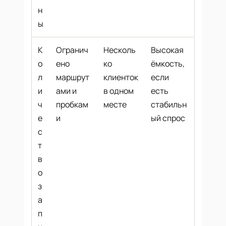
н
ы
К
Огранич
Несколь
Высокая
о
ено
ко
ёмкость,
л
маршрут
клиенток
если
и
ами и
в одном
есть
ч
пробкам
месте
стабильн
е
и
ый спрос
с
т
в
о
з
а
п