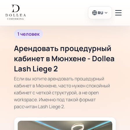
RU
1 человек
Вход
Регистрация
Арендовать процедурный
В салон
кабинет в Мюнхене - Dollea
Lash Liege 2
Если вы хотите арендовать процедурный
Рабочие пространства
кабинет в Мюнхене, часто нужен спокойный
кабинет с четкой структурой, а не open
Календарь
workspace. Именно под такой формат
рассчитан Lash Liege 2.