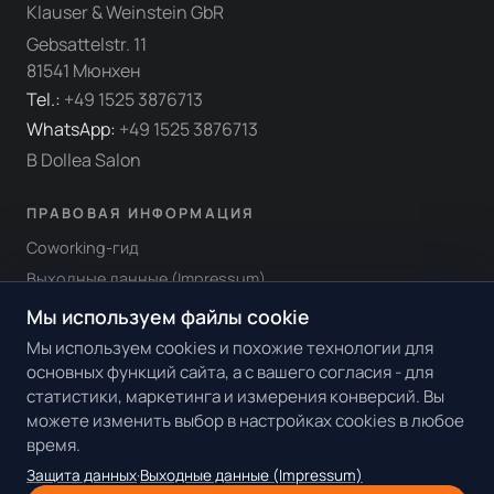
Klauser & Weinstein GbR
Gebsattelstr. 11
81541 Мюнхен
Tel.:
+49 1525 3876713
WhatsApp:
+49 1525 3876713
В Dollea Salon
ПРАВОВАЯ ИНФОРМАЦИЯ
Coworking-гид
Выходные данные (Impressum)
Общие условия / условия использования
Мы используем файлы cookie
Защита данных
Мы используем cookies и похожие технологии для
основных функций сайта, а с вашего согласия - для
Настройки cookies
статистики, маркетинга и измерения конверсий. Вы
можете изменить выбор в настройках cookies в любое
ЧАСЫ РАБОТЫ
время.
Пн–Пт: 10:00–20:00
Защита данных
·
Выходные данные (Impressum)
Суббота: 10:00–17:00