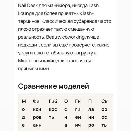
Nail Desk для маникюра, иногда Lash
Lounge для более приватных lash-
терминов. Классическая субаренда часто
плохо отражает такую смешанную
реальность. Beauty coworking лучше
подходит, если вы еще проверяете, какие
услуги дают стабильную загрузку в
Мюнхене и какие дни становятся
прибыльными.
Сравнение моделей
М
Фи
Гиб
О
Ги
П
Ск
о
кси
кос
с
ги
ла
ор
д
ров
ть
н
ен
ни
ос
е
анн
а
ич
ро
ть