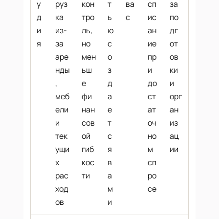
у
руз
кон
т
ва
сп
за
д
ка
тро
ь
с
ис
по
и
из-
ль,
ю
ан
дг
я
за
но
с
ие
от
аре
мен
о
пр
ов
нды
ьш
з
и
ки
,
е
д
до
и
меб
фи
а
ст
орг
ели
нан
е
ат
ан
и
сов
т
оч
из
тек
ой
с
но
ац
ущи
гиб
я
м
ии
х
кос
в
сп
рас
ти
а
ро
ход
м
се
ов
и