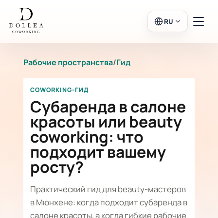
RU
Рабочие пространства
/
Гид
Вход
Регистрация
COWORKING-ГИД
В салон
Субаренда в салоне
красоты или beauty
coworking: что
Рабочие пространства
подходит вашему
росту?
Календарь
Практический гид для beauty-мастеров
в Мюнхене: когда подходит субаренда в
салоне красоты, а когда гибкие рабочие