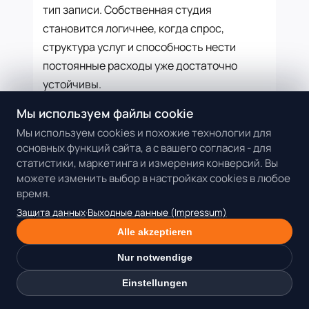
тип записи. Собственная студия
становится логичнее, когда спрос,
структура услуг и способность нести
постоянные расходы уже достаточно
устойчивы.
Мы используем файлы cookie
Следующий шаг - не общий спор об
аренде, а модель записей. Какие услуги
Мы используем cookies и похожие технологии для
основных функций сайта, а с вашего согласия - для
вы делаете, сколько они занимают,
статистики, маркетинга и измерения конверсий. Вы
сколько клиенток реально приходит в
можете изменить выбор в настройках cookies в любое
неделю и какой workspace делает день
время.
профессиональным? После этого можно
Защита данных
·
Выходные данные (Impressum)
смотреть
Dollea workspaces
по типу
Alle akzeptieren
услуги и решать, что лучше подходит
Nur notwendige
текущей стадии: Beauty Room, Lash, Nail
или Feet.
Einstellungen