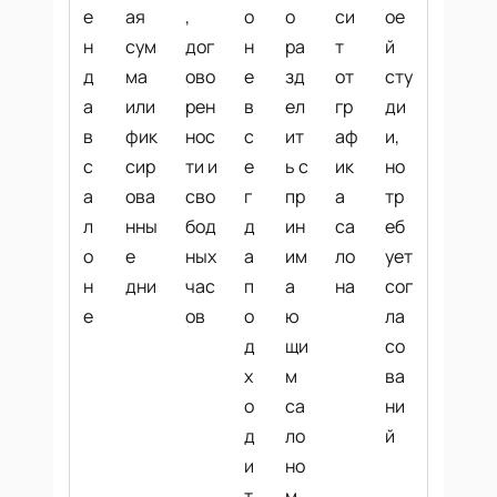
е
ая
,
о
о
си
ое
н
сум
дог
н
ра
т
й
д
ма
ово
е
зд
от
сту
а
или
рен
в
ел
гр
ди
в
фик
нос
с
ит
аф
и,
с
сир
ти и
е
ь с
ик
но
а
ова
сво
г
пр
а
тр
л
нны
бод
д
ин
са
еб
о
е
ных
а
им
ло
ует
н
дни
час
п
а
на
сог
е
ов
о
ю
ла
д
щи
со
х
м
ва
о
са
ни
д
ло
й
и
но
т
м