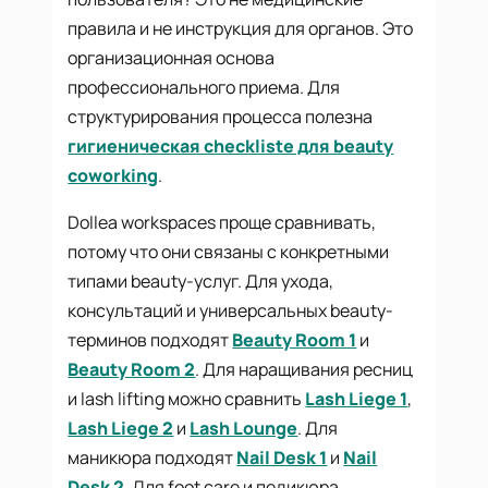
правила и не инструкция для органов. Это
организационная основа
профессионального приема. Для
структурирования процесса полезна
гигиеническая checkliste для beauty
coworking
.
Dollea workspaces проще сравнивать,
потому что они связаны с конкретными
типами beauty-услуг. Для ухода,
консультаций и универсальных beauty-
терминов подходят
Beauty Room 1
и
Beauty Room 2
. Для наращивания ресниц
и lash lifting можно сравнить
Lash Liege 1
,
Lash Liege 2
и
Lash Lounge
. Для
маникюра подходят
Nail Desk 1
и
Nail
Desk 2
. Для foot care и педикюра