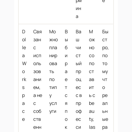
рм
е
ин
а
D
Свя
Мо
В
Ва
М
Бы
ol
зан
жно
ы
ш
ож
ст
le
с
пла
б
чи
но
ро,
a
исп
нир
и
ст
со
по
W
оль
ова
р
ый
по
то
o
зов
ть
а
пр
ст
му
rk
ани
по
е
оц
ав
чт
s
ем,
тип
т
ес
ит
о
p
а не
у
с
с в
ь с
ре
a
с
усл
я
пр
be
ал
c
соб
уги
п
оф
au
ьн
e
ств
о
ес
ty,
ые
енн
к
си
las
ра