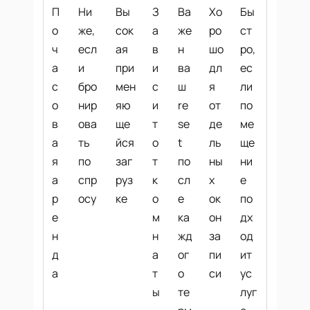
П
Ни
Вы
З
Ва
Хо
Бы
о
же,
сок
а
же
ро
ст
ч
есл
ая
в
н
шо
ро,
а
и
при
и
ва
дл
ес
с
бро
мен
с
ш
я
ли
о
нир
яю
и
re
от
по
в
ова
ще
т
se
де
ме
а
ть
йся
о
t
ль
ще
я
по
заг
т
по
ны
ни
а
спр
руз
к
сл
х
е
р
осу
ке
о
е
ок
по
е
м
ка
он
дх
н
н
жд
за
од
д
а
ог
пи
ит
а
т
о
си
ус
ы
те
луг