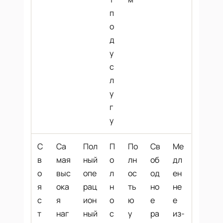
п
о
д
у
с
л
у
г
у
С
Са
Пол
П
По
Св
Ме
в
мая
ный
о
лн
об
дл
о
выс
опе
л
ос
од
ен
я
ока
рац
н
ть
но
не
с
я
ион
о
ю
е
е
т
наг
ный
с
у
ра
из-