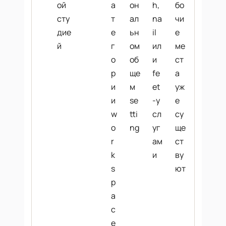
ой
а
он
h,
бо
сту
т
ал
na
чи
дие
е
ьн
il
е
й
г
ом
ил
ме
о
об
и
ст
р
ще
fe
а
и
м
et
уж
и
se
-у
е
w
tti
сл
су
o
ng
уг
ще
r
ам
ст
k
и
ву
s
ют
p
a
c
e