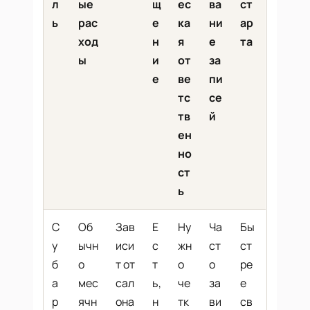
л
ые
щ
ес
ва
ст
ь
рас
е
ка
ни
ар
ход
н
я
е
та
ы
и
от
за
е
ве
пи
тс
се
тв
й
ен
но
ст
ь
С
Об
Зав
Е
Ну
Ча
Бы
у
ычн
иси
с
жн
ст
ст
б
о
т от
т
о
о
ре
а
мес
сал
ь,
че
за
е
р
ячн
она
н
тк
ви
св