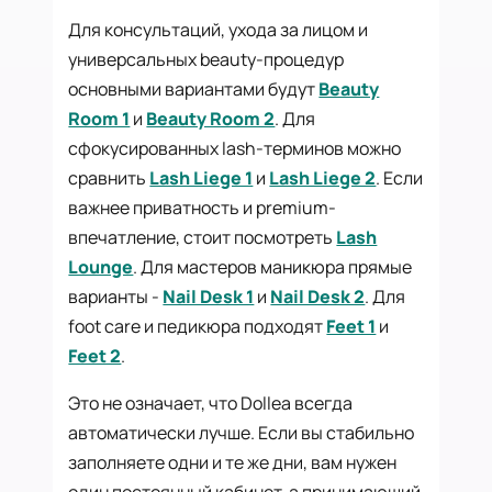
Для консультаций, ухода за лицом и
универсальных beauty-процедур
основными вариантами будут
Beauty
Room 1
и
Beauty Room 2
. Для
сфокусированных lash-терминов можно
сравнить
Lash Liege 1
и
Lash Liege 2
. Если
важнее приватность и premium-
впечатление, стоит посмотреть
Lash
Lounge
. Для мастеров маникюра прямые
варианты -
Nail Desk 1
и
Nail Desk 2
. Для
foot care и педикюра подходят
Feet 1
и
Feet 2
.
Это не означает, что Dollea всегда
автоматически лучше. Если вы стабильно
заполняете одни и те же дни, вам нужен
один постоянный кабинет, а принимающий