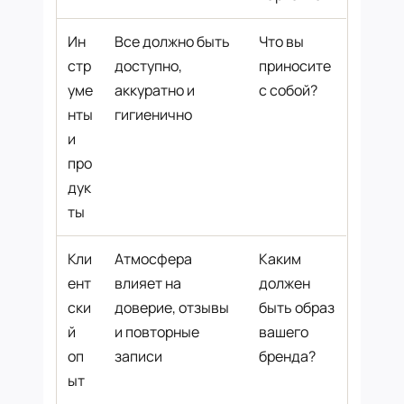
Ин
Все должно быть
Что вы
стр
доступно,
приносите
уме
аккуратно и
с собой?
нты
гигиенично
и
про
дук
ты
Кли
Атмосфера
Каким
ент
влияет на
должен
ски
доверие, отзывы
быть образ
й
и повторные
вашего
оп
записи
бренда?
ыт