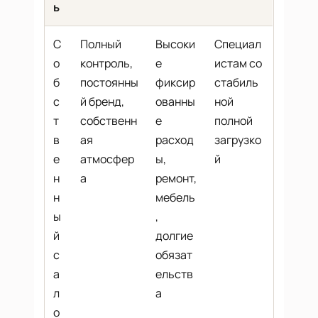
ь
С
Полный
Высоки
Специал
о
контроль,
е
истам со
б
постоянны
фиксир
стабиль
с
й бренд,
ованны
ной
т
собственн
е
полной
в
ая
расход
загрузко
е
атмосфер
ы,
й
н
а
ремонт,
н
мебель
ы
,
й
долгие
с
обязат
а
ельств
л
а
о