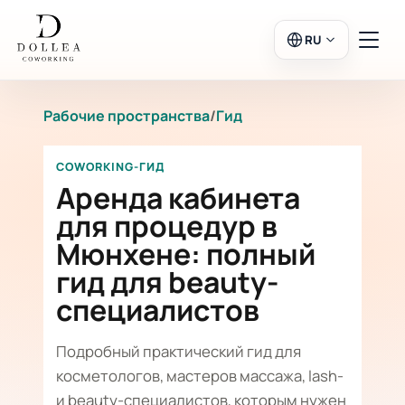
RU
Рабочие пространства
/
Гид
Вход
Регистрация
COWORKING-ГИД
В салон
Аренда кабинета
для процедур в
Мюнхене: полный
Рабочие пространства
гид для beauty-
специалистов
Календарь
Подробный практический гид для
косметологов, мастеров массажа, lash-
и beauty-специалистов, которым нужен