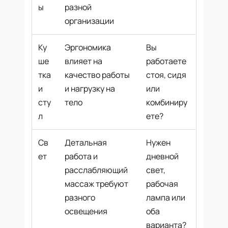
ы
разной
организации
Ку
Эргономика
Вы
ше
влияет на
работаете
тка
качество работы
стоя, сидя
и
и нагрузку на
или
сту
тело
комбиниру
л
ете?
Св
Детальная
Нужен
ет
работа и
дневной
расслабляющий
свет,
массаж требуют
рабочая
разного
лампа или
освещения
оба
варианта?