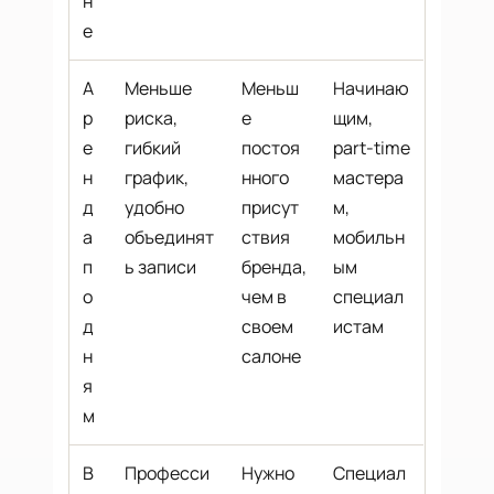
н
е
А
Меньше
Меньш
Начинаю
р
риска,
е
щим,
е
гибкий
постоя
part-time
н
график,
нного
мастера
д
удобно
присут
м,
а
объединят
ствия
мобильн
п
ь записи
бренда,
ым
о
чем в
специал
д
своем
истам
н
салоне
я
м
B
Професси
Нужно
Специал