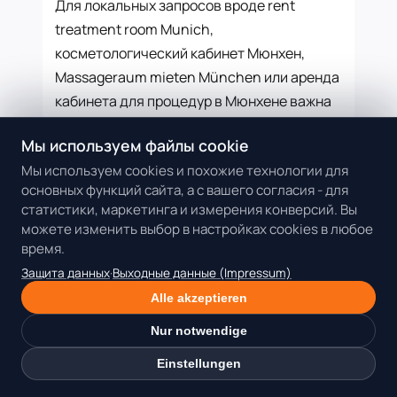
Для локальных запросов вроде rent
treatment room Munich,
косметологический кабинет Мюнхен,
Massageraum mieten München или аренда
кабинета для процедур в Мюнхене важна
ясная коммуникация. Используйте
Мы используем файлы cookie
одинаковые формулировки на сайте, в
Мы используем cookies и похожие технологии для
профилях бронирования, социальных
основных функций сайта, а с вашего согласия - для
сетях и сообщениях клиентам. Если вы
статистики, маркетинга и измерения конверсий. Вы
принимаете в Dollea, можно прямо
можете изменить выбор в настройках cookies в любое
объяснять, что работаете в
время.
профессиональном beauty coworking
Защита данных
·
Выходные данные (Impressum)
studio. Это выглядит понятнее и
Alle akzeptieren
надежнее, чем неопределенный адрес или
Nur notwendige
постоянная смена мест.
Einstellungen
Итог: гибкость без потери