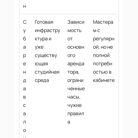
н
С
Готовая
Зависи
Мастера
у
инфрастру
мость
м с
б
ктура и
от
регулярн
а
уже
основн
ой, но не
р
существу
ого
полной
е
ющая
аренда
потребн
н
студийная
тора,
остью в
д
среда
ограни
кабинете
а
ченные
в
часы,
с
чужие
а
правил
л
а
о