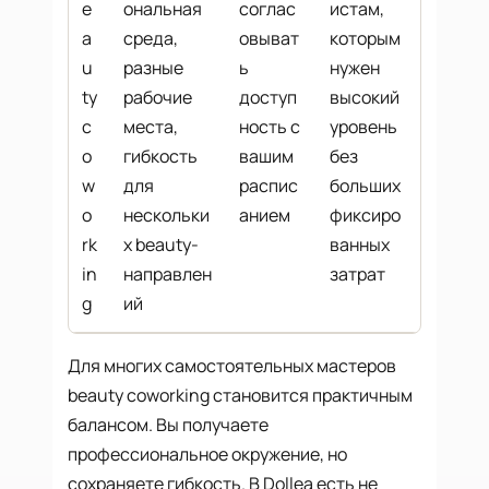
e
ональная
соглас
истам,
a
среда,
овыват
которым
u
разные
ь
нужен
ty
рабочие
доступ
высокий
c
места,
ность с
уровень
o
гибкость
вашим
без
w
для
распис
больших
o
нескольки
анием
фиксиро
rk
х beauty-
ванных
in
направлен
затрат
g
ий
Для многих самостоятельных мастеров
beauty coworking становится практичным
балансом. Вы получаете
профессиональное окружение, но
сохраняете гибкость. В Dollea есть не