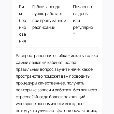
Рит
Гибкая аренда
Почасово,
м
лучше работает
на день
бро
при продуманном
или
нир
расписании
регулярно
ова
?
ния
Распространенная ошибка - искать только
самый дешевый кабинет. Более
правильный вопрос звучит иначе: какое
пространство поможет вам проводить
процедуры качественнее, получать
повторные записи и работать без лишнего
стресса? Иногда более подходящий
workspace экономически выгоднее,
потому что улучшает фото, консультацию,