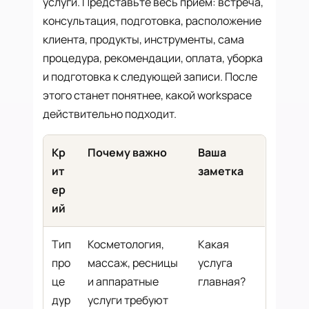
услуги. Представьте весь прием: встреча,
консультация, подготовка, расположение
клиента, продукты, инструменты, сама
процедура, рекомендации, оплата, уборка
и подготовка к следующей записи. После
этого станет понятнее, какой workspace
действительно подходит.
Кр
Почему важно
Ваша
ит
заметка
ер
ий
Тип
Косметология,
Какая
про
массаж, ресницы
услуга
це
и аппаратные
главная?
дур
услуги требуют