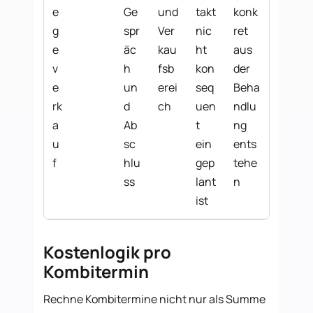
e
Ge
und
takt
konk
g
spr
Ver
nic
ret
e
äc
kau
ht
aus
v
h
fsb
kon
der
e
un
erei
seq
Beha
rk
d
ch
uen
ndlu
a
Ab
t
ng
u
sc
ein
ents
f
hlu
gep
tehe
ss
lant
n
ist
Kostenlogik pro
Kombitermin
Rechne Kombitermine nicht nur als Summe