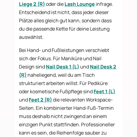
Liege 2 (R)
oder die
Lash Lounge
infrage.
Entscheidend ist nicht, dass jeder dieser
Plätze alles gleich gut kann, sondern dass
du die passende Kette für deine Leistung
auswählst.
Bei Hand- und Fußleistungen verschiebt
sich der Fokus. Für Maniküre und Nail
Design sind
Nail Desk 1 (L)
und
Nail Desk 2
(R)
naheliegend, weil du am Tisch
strukturiert arbeiten willst. Für Pediküre
oder kosmetische Fußpflege sind
Feet 1 (L)
und
Feet 2 (R)
die relevanten Workspace-
Seiten. Ein kombinierter Hand-Fuß-Termin
muss deshalb nicht zwingend an einem
einzigen Punkt stattfinden. Professioneller
kann es sein, die Reihenfolge sauber zu