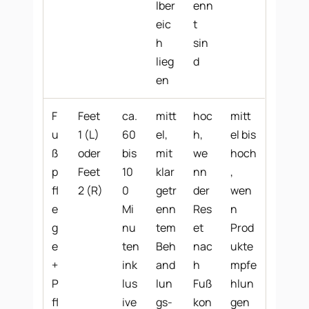
lber
enn
eic
t
h
sin
lieg
d
en
F
Feet
ca.
mitt
hoc
mitt
u
1 (L)
60
el,
h,
el bis
ß
oder
bis
mit
we
hoch
p
Feet
10
klar
nn
,
fl
2 (R)
0
getr
der
wen
e
Mi
enn
Res
n
g
nu
tem
et
Prod
e
ten
Beh
nac
ukte
+
ink
and
h
mpfe
P
lus
lun
Fuß
hlun
fl
ive
gs-
kon
gen