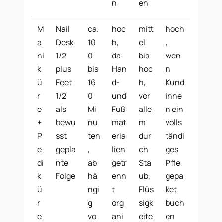
n
en
M
Nail
ca.
hoc
mitt
hoch
a
Desk
10
h,
el
,
ni
1/2
0
da
bis
wen
k
plus
bis
Han
hoc
n
ü
Feet
16
d-
h,
Kund
r
1/2
0
und
vor
inne
e
als
Mi
Fuß
alle
n ein
+
bewu
nu
mat
m
volls
P
sst
ten
eria
dur
tändi
e
gepla
,
lien
ch
ges
di
nte
ab
getr
Sta
Pfle
k
Folge
hä
enn
ub,
gepa
ü
ngi
t
Flüs
ket
r
g
org
sigk
buch
e
vo
ani
eite
en