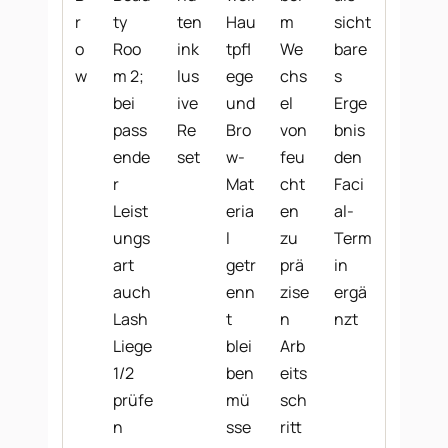
r
ty
ten
Hau
m
sicht
o
Roo
ink
tpfl
We
bare
w
m 2;
lus
ege
chs
s
bei
ive
und
el
Erge
pass
Re
Bro
von
bnis
ende
set
w-
feu
den
r
Mat
cht
Faci
Leist
eria
en
al-
ungs
l
zu
Term
art
getr
prä
in
auch
enn
zise
ergä
Lash
t
n
nzt
Liege
blei
Arb
1/2
ben
eits
prüfe
mü
sch
n
sse
ritt