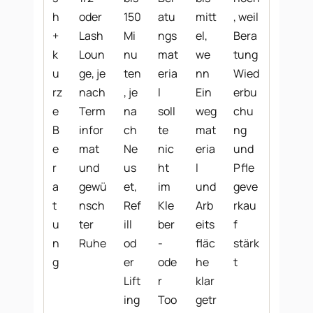
h
oder
150
atu
mitt
, weil
+
Lash
Mi
ngs
el,
Bera
k
Loun
nu
mat
we
tung
u
ge, je
ten
eria
nn
Wied
rz
nach
, je
l
Ein
erbu
e
Term
na
soll
weg
chu
B
infor
ch
te
mat
ng
e
mat
Ne
nic
eria
und
r
und
us
ht
l
Pfle
a
gewü
et,
im
und
geve
t
nsch
Ref
Kle
Arb
rkau
u
ter
ill
ber
eits
f
n
Ruhe
od
-
fläc
stärk
g
er
ode
he
t
Lift
r
klar
ing
Too
getr