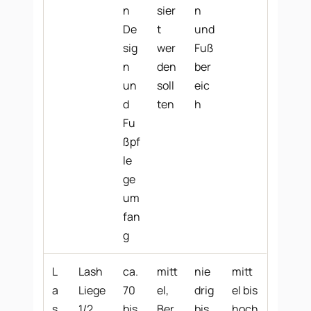
n
sier
n
De
t
und
sig
wer
Fuß
n
den
ber
un
soll
eic
d
ten
h
Fu
ßpf
le
ge
um
fan
g
L
Lash
ca.
mitt
nie
mitt
a
Liege
70
el,
drig
el bis
s
1/2
bis
Ber
bis
hoch