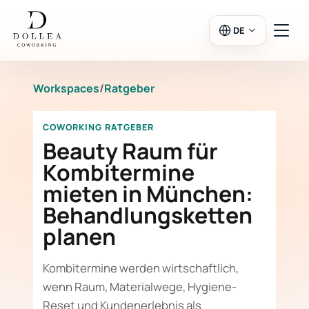
DE
Workspaces
/
Ratgeber
Login
Registrieren
COWORKING RATGEBER
Zum Salon
Beauty Raum für
Kombitermine
mieten in München:
Workspaces
Behandlungsketten
planen
Kalender
Kombitermine werden wirtschaftlich,
wenn Raum, Materialwege, Hygiene-
Reset und Kundenerlebnis als