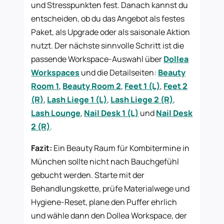
und Stresspunkten fest. Danach kannst du
entscheiden, ob du das Angebot als festes
Paket, als Upgrade oder als saisonale Aktion
nutzt. Der nächste sinnvolle Schritt ist die
passende Workspace-Auswahl über
Dollea
Workspaces
und die Detailseiten:
Beauty
Room 1
,
Beauty Room 2
,
Feet 1 (L)
,
Feet 2
(R)
,
Lash Liege 1 (L)
,
Lash Liege 2 (R)
,
Lash Lounge
,
Nail Desk 1 (L)
und
Nail Desk
2 (R)
.
Fazit:
Ein Beauty Raum für Kombitermine in
München sollte nicht nach Bauchgefühl
gebucht werden. Starte mit der
Behandlungskette, prüfe Materialwege und
Hygiene-Reset, plane den Puffer ehrlich
und wähle dann den Dollea Workspace, der