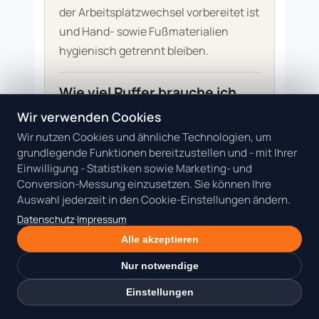
der Arbeitsplatzwechsel vorbereitet ist
und Hand- sowie Fußmaterialien
hygienisch getrennt bleiben.
Wie viel Puffer brauche ich
zwischen zwei Leistungen?
Wir verwenden Cookies
Plane nicht nur die reine Arbeitszeit,
Wir nutzen Cookies und ähnliche Technologien, um
sondern auch Materialwechsel,
grundlegende Funktionen bereitzustellen und - mit Ihrer
Reinigung, neue Positionierung und
Einwilligung - Statistiken sowie Marketing- und
kurze Erklärung für die Kundin. Je
Conversion-Messung einzusetzen. Sie können Ihre
Auswahl jederzeit in den Cookie-Einstellungen ändern.
nach Kombination können 10 bis 20
Datenschutz
·
Impressum
Minuten sichtbarer Reset realistischer
Alle akzeptieren
sein als ein nahtloser Übergang.
Nur notwendige
Sollte ich Kombitermine
Einstellungen
günstiger anbieten?
Nicht automatisch. Ein Kombitermin