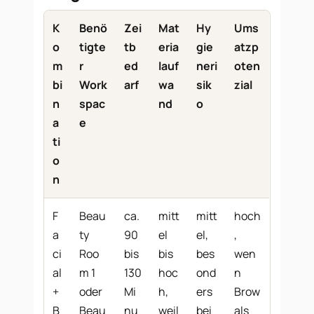
K
Benö
Zei
Mat
Hy
Ums
o
tigte
tb
eria
gie
atzp
m
r
ed
lauf
neri
oten
bi
Work
arf
wa
sik
zial
n
spac
nd
o
a
e
ti
o
n
F
Beau
ca.
mitt
mitt
hoch
a
ty
90
el
el,
,
ci
Roo
bis
bis
bes
wen
al
m 1
130
hoc
ond
n
+
oder
Mi
h,
ers
Brow
B
Beau
nu
weil
bei
als