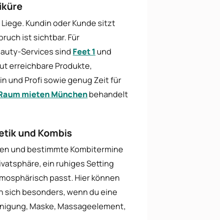
iküre
n Liege. Kundin oder Kunde sitzt
ruch ist sichtbar. Für
auty-Services sind
Feet 1
und
gut erreichbare Produkte,
in und Profi sowie genug Zeit für
 Raum mieten München
behandelt
etik und Kombis
gen und bestimmte Kombitermine
vatsphäre, ein ruhiges Setting
atmosphärisch passt. Hier können
en sich besonders, wenn du eine
inigung, Maske, Massageelement,