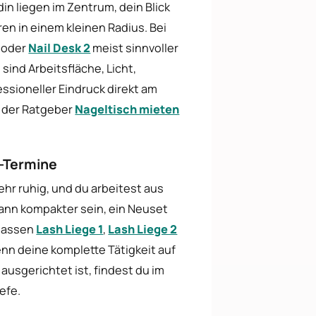
din liegen im Zentrum, dein Blick
ren in einem kleinen Radius. Bei
oder
Nail Desk 2
meist sinnvoller
sind Arbeitsfläche, Licht,
ssioneller Eindruck direkt am
ft der Ratgeber
Nageltisch mieten
h-Termine
sehr ruhig, und du arbeitest aus
 kann kompakter sein, ein Neuset
 passen
Lash Liege 1
,
Lash Liege 2
enn deine komplette Tätigkeit auf
usgerichtet ist, findest du im
efe.