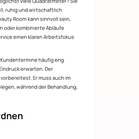
öglichst viele Quadratmeter? Sie
l, ruhig und wirtschaftlich
eauty Room kann sinnvoll sein,
 oder kombinierte Abläufe
Service einen klaren Arbeitsfokus
l Kundentermine häufig eng
Eindruck erwarten. Der
 vorbereitest. Er muss auch im
legen, während der Behandlung,
rdnen