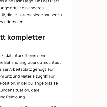
ls eine Lash Liege. Ein Feet Platz
unge erfüllt ein anderes
t dir, diese Unterschiede sauber zu
u wiederholen.
att kompletter
kt dahinter oft eine sehr
ine Behandlung, aber du möchtest
ziser Arbeitsplatz genügt. Für
m Sitz und Materialzugriff. Für
osition, in der du lange präzise
Kundensituation, klare
und Reinigung.