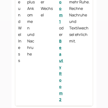
e
plus
er
o
mehr Ruhe.
u
Ank
Wechs
o
Rechne
n
om
el
m
Nachruhe
d
me
1
und
W
n
od
Textilwech
el
und
er
sel ehrlich
ln
Nac
B
mit.
e
hru
e
s
he
a
s
ut
y
R
o
o
m
2