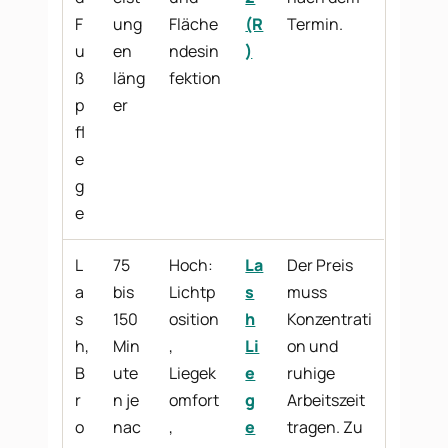
F
ung
Fläche
(R
Termin.
u
en
ndesin
)
ß
läng
fektion
p
er
fl
e
g
e
L
75
Hoch:
La
Der Preis
a
bis
Lichtp
s
muss
s
150
osition
h
Konzentrati
h,
Min
,
Li
on und
B
ute
Liegek
e
ruhige
r
n je
omfort
g
Arbeitszeit
o
nac
,
e
tragen. Zu