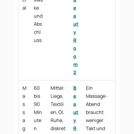
al
ke
e
und
a
Abs
ut
chl
y
uss
R
o
o
m
2
M
60
Mittel:
B
Ein
a
bis
Liege,
e
Massage-
s
90
Textili
a
Abend
s
Min
en, Öl,
ut
braucht
a
ute
Ruhe,
y
weniger
g
n
diskret
R
Takt und