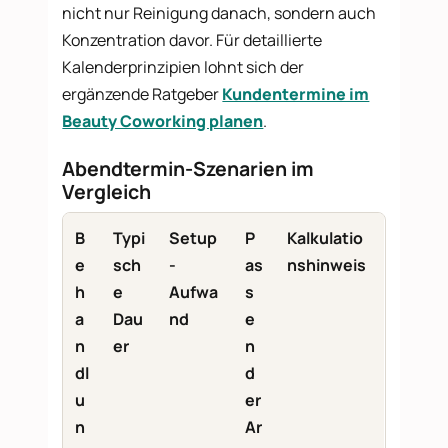
nicht nur Reinigung danach, sondern auch
Konzentration davor. Für detaillierte
Kalenderprinzipien lohnt sich der
ergänzende Ratgeber
Kundentermine im
Beauty Coworking planen
.
Abendtermin-Szenarien im
Vergleich
B
Typi
Setup
P
Kalkulatio
e
sch
-
as
nshinweis
h
e
Aufwa
s
a
Dau
nd
e
n
er
n
dl
d
u
er
n
Ar