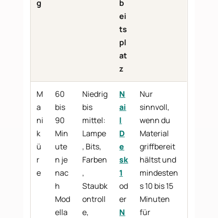
g
b
ei
ts
pl
at
z
M
60
Niedrig
N
Nur
a
bis
bis
ai
sinnvoll,
ni
90
mittel:
l
wenn du
k
Min
Lampe
D
Material
ü
ute
, Bits,
e
griffbereit
r
n je
Farben
sk
hältst und
e
nac
,
1
mindesten
h
Staubk
od
s 10 bis 15
Mod
ontroll
er
Minuten
ella
e,
N
für