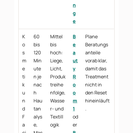
n
g
e
K
60
Mittel
B
Plane
o
bis
bis
e
Beratungs
s
120
hoch:
a
anteile
m
Min
Liege,
ut
vorab klar,
e
ute
Licht,
y
damit das
ti
n je
Produk
R
Treatment
k
nac
treihe
o
nicht in
u
h
nfolge,
o
den Reset
n
Hau
Wasse
m
hineinläuft
d
tan
r- und
1
.
F
alys
Textill
od
a
e,
ogik
er
ci
Mas
B