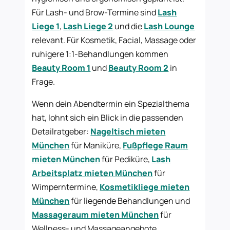
Für Lash- und Brow-Termine sind
Lash
Liege 1
,
Lash Liege 2
und die
Lash Lounge
relevant. Für Kosmetik, Facial, Massage oder
ruhigere 1:1-Behandlungen kommen
Beauty Room 1
und
Beauty Room 2
in
Frage.
Wenn dein Abendtermin ein Spezialthema
hat, lohnt sich ein Blick in die passenden
Detailratgeber:
Nageltisch mieten
München
für Maniküre,
Fußpflege Raum
mieten München
für Pediküre,
Lash
Arbeitsplatz mieten München
für
Wimperntermine,
Kosmetikliege mieten
München
für liegende Behandlungen und
Massageraum mieten München
für
Wellness- und Massageangebote.