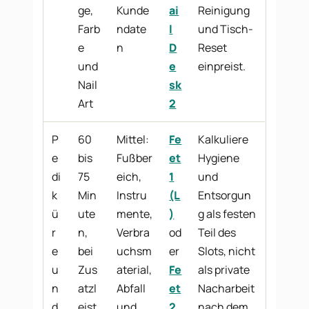
ge,
Kunde
ai
Reinigung
Farb
ndate
l
und Tisch-
e
n
D
Reset
und
e
einpreist.
Nail
sk
Art
2
P
60
Mittel:
Fe
Kalkuliere
e
bis
Fußber
et
Hygiene
di
75
eich,
1
und
k
Min
Instru
(L
Entsorgun
ü
ute
mente,
)
g als festen
r
n,
Verbra
od
Teil des
e
bei
uchsm
er
Slots, nicht
u
Zus
aterial,
Fe
als private
n
atzl
Abfall
et
Nacharbeit
d
eist
und
2
nach dem