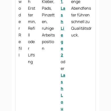
w
h
Kleber,
1
,
enge
o
Erst
Pads,
La
Abendfens
d
ter
Pinzett
s
ter führen
e
min,
en,
h
schnell zu
r
Refi
ruhige
Li
Qualitätsdr
R
ll
Arbeits
e
uck.
e
ode
positio
g
fil
r
n
e
l
Lifti
2
ng
od
er
La
s
h
L
o
u