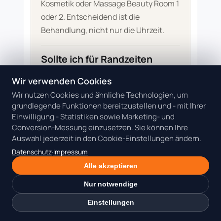
Kosmetik oder Massage Beauty Room 1
oder 2. Entscheidend ist die
Behandlung, nicht nur die Uhrzeit.
Sollte ich für Randzeiten
andere Preise nehmen?
Wir verwenden Cookies
Du musst keinen pauschalen
Wir nutzen Cookies und ähnliche Technologien, um
Abendzuschlag erfinden. Wichtig ist
grundlegende Funktionen bereitzustellen und - mit Ihrer
aber, dass dein Preis den kompletten
Einwilligung - Statistiken sowie Marketing- und
Slot trägt, also Vorbereitung,
Conversion-Messung einzusetzen. Sie können Ihre
Behandlung, Reset, Wegzeit und die
Auswahl jederzeit in den Cookie-Einstellungen ändern.
höhere Verbindlichkeit außerhalb
Datenschutz
·
Impressum
klassischer Zeiten.
Alle akzeptieren
Nur notwendige
Einstellungen
Passenden Beauty