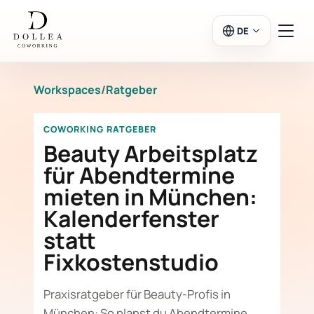
DE
Workspaces
/
Ratgeber
Login
Registrieren
COWORKING RATGEBER
Zum Salon
Beauty Arbeitsplatz
für Abendtermine
mieten in München:
Workspaces
Kalenderfenster
statt
Kalender
Fixkostenstudio
Praxisratgeber für Beauty-Profis in
München: So planst du Abendtermine,