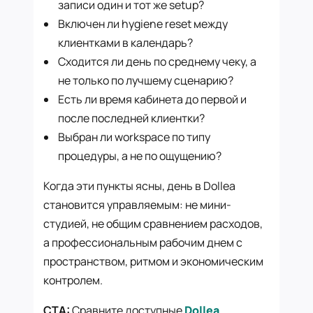
записи один и тот же setup?
Включен ли hygiene reset между
клиентками в календарь?
Сходится ли день по среднему чеку, а
не только по лучшему сценарию?
Есть ли время кабинета до первой и
после последней клиентки?
Выбран ли workspace по типу
процедуры, а не по ощущению?
Когда эти пункты ясны, день в Dollea
становится управляемым: не мини-
студией, не общим сравнением расходов,
а профессиональным рабочим днем с
пространством, ритмом и экономическим
контролем.
CTA:
Сравните доступные
Dollea