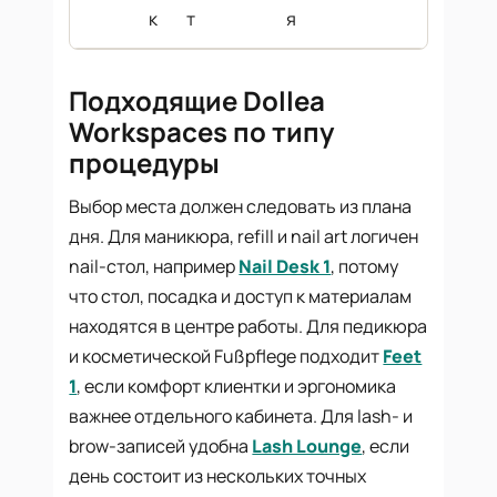
к
т
я
Подходящие Dollea
Workspaces по типу
процедуры
Выбор места должен следовать из плана
дня. Для маникюра, refill и nail art логичен
nail-стол, например
Nail Desk 1
, потому
что стол, посадка и доступ к материалам
находятся в центре работы. Для педикюра
и косметической Fußpflege подходит
Feet
1
, если комфорт клиентки и эргономика
важнее отдельного кабинета. Для lash- и
brow-записей удобна
Lash Lounge
, если
день состоит из нескольких точных