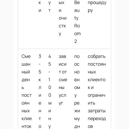
к
у
ых
Be
процеду
и
т
и
au
ру
очи
ty
стк
Ro
у
om
2
Сме
3
4
зав
по
собрать
шан
-
5
иси
ос
постоян
ный
5
-
т от
но
ных
ден
к
1
сме
вн
клиенто
ь
л
0
ны
ом
к и
пост
и
0
усл
у
огранич
оян
е
м
уг
ре
ить
ных
н
и
жи
затраты
клие
т
н
му
переход
нток
о
у
дн
ов