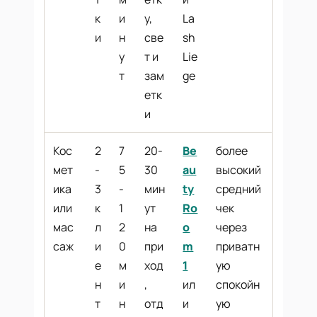
к
и
у,
La
и
н
све
sh
у
т и
Lie
т
зам
ge
етк
и
Кос
2
7
20-
Be
более
мет
-
5
30
au
высокий
ика
3
-
мин
ty
средний
или
к
1
ут
Ro
чек
мас
л
2
на
o
через
саж
и
0
при
m
приватн
е
м
ход
1
ую
н
и
,
ил
спокойн
т
н
отд
и
ую