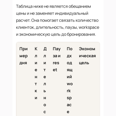
Таблица ниже не является обещанием
цены и не заменяет индивидуальный
расчет. Она помогает связать количество
клиенток, длительность, паузы, workspace
и экономическую цель до бронирования.
При
К
Д
Пау
По
Эконом
мер
л
л
за и
дх
ическая
дня
и
и
res
од
цель
е
т
et
ящ
н
е
ий
т
л
wo
к
ь
rk
и
н
sp
о
ac
с
e