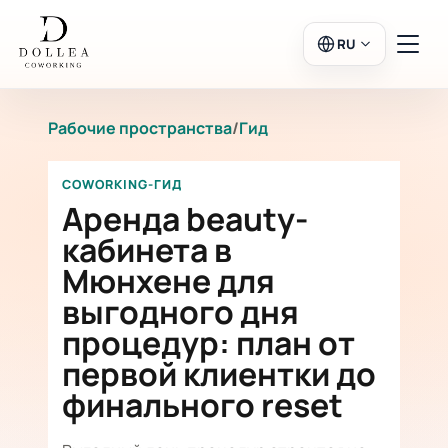
RU
Рабочие пространства
/
Гид
Вход
Регистрация
COWORKING-ГИД
В салон
Аренда beauty-
кабинета в
Мюнхене для
Рабочие пространства
выгодного дня
процедур: план от
Календарь
первой клиентки до
финального reset