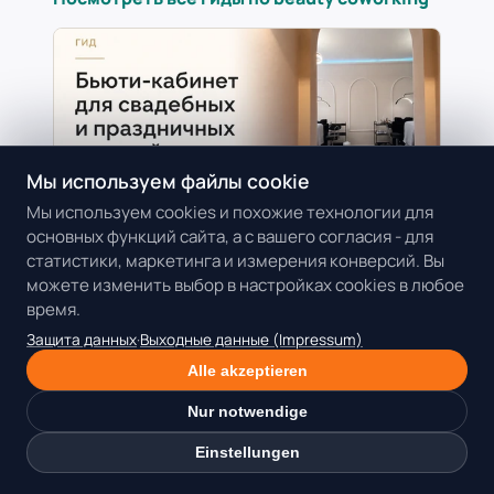
Мы используем файлы cookie
Мы используем cookies и похожие технологии для
основных функций сайта, а с вашего согласия - для
27.07.2026
статистики, маркетинга и измерения конверсий. Вы
Beauty-коворкинг
Lash
Гигиена
можете изменить выбор в настройках cookies в любое
Аренда бьюти-кабинета для
время.
свадебных и праздничных
Защита данных
·
Выходные данные (Impressum)
записей в Мюнхене
Alle akzeptieren
Фиксированная дата события не
оставляет места для задержек и
Nur notwendige
импровизации. Разбираем, как учесть
сопровождающего, фото-момент,
Einstellungen
гигиеническую обработку, предоплату и