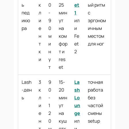
ь
к
0
25
et
ый ритм
пед
л
-
мин
1
с
икю
и
9
ут
ил
эргоном
ра
е
0
на
и
ичным
н
м
ком
Fe
местом
т
и
фор
et
для ног
к
н
т и
2
и
у
res
т
et
Lash
3
9
15-
La
точная
-ден
к
0
20
sh
работа
ь
л
-
мин
Lo
без
и
1
ут
un
частой
е
2
на
ge
смены
н
0
куш
ил
setup
т
м
етк
и