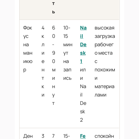
т
ь
Фок
4
6
10-
Na
высокая
ус
к
0
15
il
загрузка
на
л
-
мин
De
рабочег
ман
и
9
ут
sk
о места
икю
е
0
на
1
с
р
н
м
зап
ил
похожим
т
и
ись
и
и
к
н
Na
материа
и
у
il
лами
т
De
sk
2
Ден
3
7
15-
Fe
спокойн