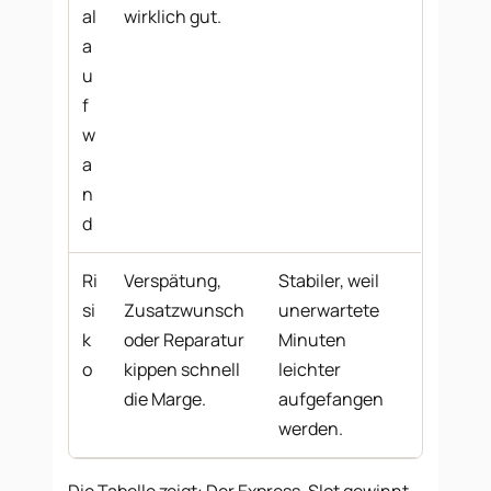
al
wirklich gut.
a
u
f
w
a
n
d
Ri
Verspätung,
Stabiler, weil
si
Zusatzwunsch
unerwartete
k
oder Reparatur
Minuten
o
kippen schnell
leichter
die Marge.
aufgefangen
werden.
Die Tabelle zeigt: Der Express-Slot gewinnt