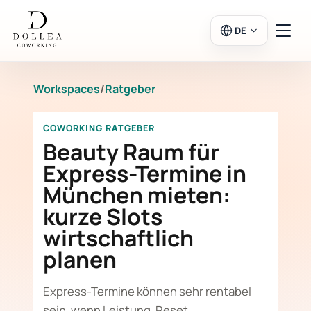
DE
Workspaces
/
Ratgeber
Login
Registrieren
COWORKING RATGEBER
Zum Salon
Beauty Raum für
Express-Termine in
München mieten:
Workspaces
kurze Slots
wirtschaftlich
Kalender
planen
Express-Termine können sehr rentabel
sein, wenn Leistung, Reset,