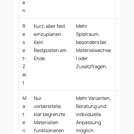
e
n
R
Kurz, aber fest
Mehr
e
einzuplanen.
Spielraum,
s
Kein
besonders bei
e
Restposten am
Materialwechse
t-
Ende.
l oder
Z
Zusatzfragen.
ei
t
M
Nur
Mehr Varianten,
a
vorbereitete,
Beratung und
t
klar begrenzte
individuelle
e
Materialien
Anpassung
ri
funktionieren
möglich.