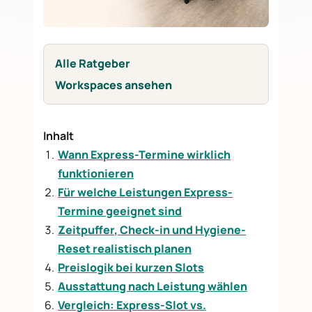
Alle Ratgeber
Workspaces ansehen
Inhalt
Wann Express-Termine wirklich
funktionieren
Für welche Leistungen Express-
Termine geeignet sind
Zeitpuffer, Check-in und Hygiene-
Reset realistisch planen
Preislogik bei kurzen Slots
Ausstattung nach Leistung wählen
Vergleich: Express-Slot vs.