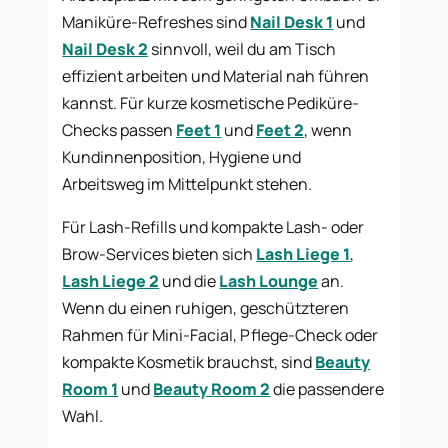
Maniküre-Refreshes sind
Nail Desk 1
und
Nail Desk 2
sinnvoll, weil du am Tisch
effizient arbeiten und Material nah führen
kannst. Für kurze kosmetische Pediküre-
Checks passen
Feet 1
und
Feet 2
, wenn
Kundinnenposition, Hygiene und
Arbeitsweg im Mittelpunkt stehen.
Für Lash-Refills und kompakte Lash- oder
Brow-Services bieten sich
Lash Liege 1
,
Lash Liege 2
und die
Lash Lounge
an.
Wenn du einen ruhigen, geschützteren
Rahmen für Mini-Facial, Pflege-Check oder
kompakte Kosmetik brauchst, sind
Beauty
Room 1
und
Beauty Room 2
die passendere
Wahl.