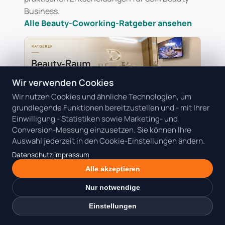
Business.
Alle Beauty-Coworking-Ratgeber ansehen
Wir verwenden Cookies
Wir nutzen Cookies und ähnliche Technologien, um
grundlegende Funktionen bereitzustellen und - mit Ihrer
Einwilligung - Statistiken sowie Marketing- und
Conversion-Messung einzusetzen. Sie können Ihre
27.07.2026
Auswahl jederzeit in den Cookie-Einstellungen ändern.
Beauty Coworking
Behandlungsraum
Datenschutz
·
Impressum
Hygiene
Alle akzeptieren
Beauty Raum für Braut- und
Eventtermine mieten München
Nur notwendige
Ein fixes Eventdatum verzeiht weder eine
Einstellungen
zu knappe Raumzeit noch improvisierte
Abläufe. So planst du Anlasskundinnen,