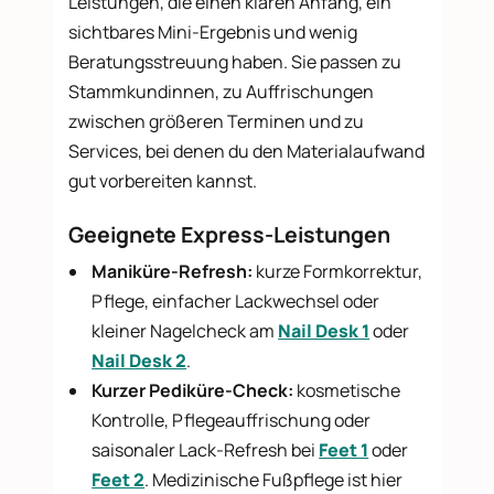
Leistungen, die einen klaren Anfang, ein
sichtbares Mini-Ergebnis und wenig
Beratungsstreuung haben. Sie passen zu
Stammkundinnen, zu Auffrischungen
zwischen größeren Terminen und zu
Services, bei denen du den Materialaufwand
gut vorbereiten kannst.
Geeignete Express-Leistungen
Maniküre-Refresh:
kurze Formkorrektur,
Pflege, einfacher Lackwechsel oder
kleiner Nagelcheck am
Nail Desk 1
oder
Nail Desk 2
.
Kurzer Pediküre-Check:
kosmetische
Kontrolle, Pflegeauffrischung oder
saisonaler Lack-Refresh bei
Feet 1
oder
Feet 2
. Medizinische Fußpflege ist hier