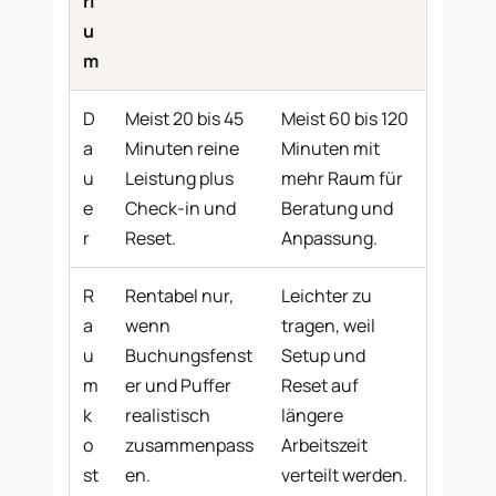
ri
u
m
D
Meist 20 bis 45
Meist 60 bis 120
a
Minuten reine
Minuten mit
u
Leistung plus
mehr Raum für
e
Check-in und
Beratung und
r
Reset.
Anpassung.
R
Rentabel nur,
Leichter zu
a
wenn
tragen, weil
u
Buchungsfenst
Setup und
m
er und Puffer
Reset auf
k
realistisch
längere
o
zusammenpass
Arbeitszeit
st
en.
verteilt werden.